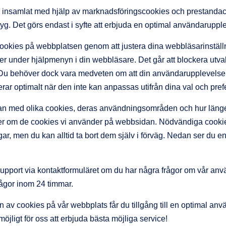
on vi insamlat med hjälp av marknadsföringscookies och prestand
yg. Det görs endast i syfte att erbjuda en optimal användarupple
 cookies på webbplatsen genom att justera dina webbläsarinställ
ioner under hjälpmenyn i din webbläsare. Det går att blockera utva
u behöver dock vara medveten om att din användarupplevelse k
rar optimalt när den inte kan anpassas utifrån dina val och pref
an med olika cookies, deras användningsområden och hur läng
mer om de cookies vi använder på webbsidan. Nödvändiga cookies
ar, men du kan alltid ta bort dem själv i förväg. Nedan ser du en 
support via kontaktformuläret om du har några frågor om vår an
rågor inom 24 timmar.
av cookies på vår webbplats får du tillgång till en optimal anvä
jligt för oss att erbjuda bästa möjliga service!