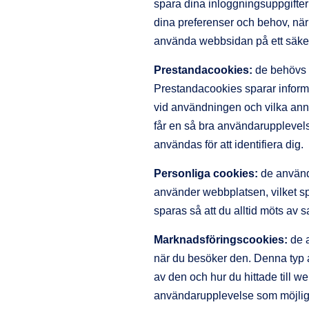
spara dina inloggningsuppgifter
dina preferenser och behov, när
använda webbsidan på ett säkert
Prestandacookies:
de behövs f
Prestandacookies sparar inform
vid användningen och vilka annon
får en så bra användarupplevel
användas för att identifiera dig.
Personliga cookies:
de används
använder webbplatsen, vilket sp
sparas så att du alltid möts av
Marknadsföringscookies:
de a
när du besöker den. Denna typ 
av den och hur du hittade till w
användarupplevelse som möjlig