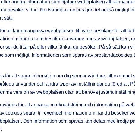
 eller annan information som hjälper webbplatsen att känna ige
 du besöker sidan. Nödvändiga cookies gör det också möjligt för
 sätt.
ör att kunna anpassa webbplatsen till varje besökare för att fö
ation om hur du som besökare använder dig av webbplatsen, o
ser du tittar på eller vilka länkar du besöker. På så sätt kan vi
se som möjligt. Informationen som sparas av prestandacookies ä
 för att spara information om dig som användare, till exempel v
råk du använder och andra typer av inställningar du föredrar. På
 samma version av webbplatsen utan att behöva justera inställnin
nvänds för att anpassa marknadsföring och information på webb
av cookies sparar till exempel information om när du besöker w
ebbplatsen. Den information som sparas kan delas med tredje part
t.