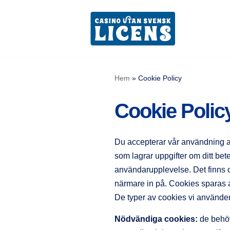
Skip
to
content
Hem
»
Cookie Policy
Cookie Polic
Du accepterar vår användning av
som lagrar uppgifter om ditt bet
användarupplevelse. Det finns o
närmare in på. Cookies sparas al
De typer av cookies vi använder
Nödvändiga cookies:
de behöv